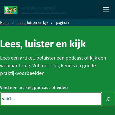
Direct naar content
Direct naar hoofdnavigatie
Gebruiker Centraal
Voor een gebruiksvriendelijke overheid
,
Zoeken
naar
Home
Lees, luister en kijk
pagina 7
de
homepage
Lees, luister en kijk
Lees een artikel, beluister een podcast of kijk een
webinar terug. Vol met tips, kennis en goede
praktijkvoorbeelden.
Vind een artikel, podcast of video
Zoe