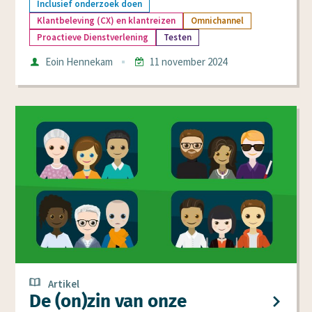
Inclusief onderzoek doen
Klantbeleving (CX) en klantreizen
Omnichannel
Proactieve Dienstverlening
Testen
Auteur
Eoin Hennekam
11 november 2024
Datum
Artikel
De (on)zin van onze