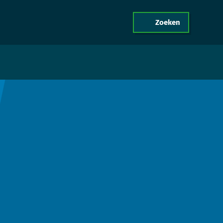
Zoeken
menu
act