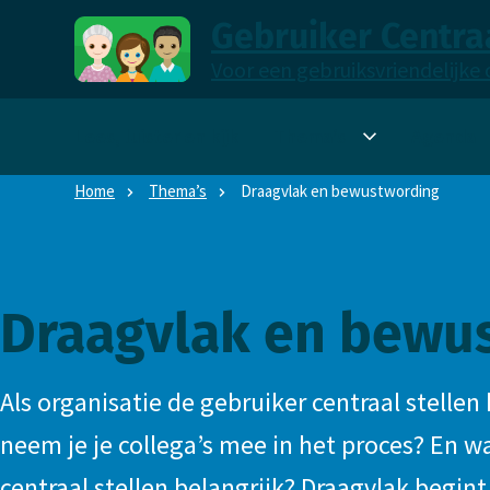
Direct naar content
Direct naar hoofdnavigatie
Gebruiker Centra
Voor een gebruiksvriendelijke 
,
naar
Lees, luister en kijk
Thema’s
Agenda
Submenu
de
Thema’s
homepage
Home
Thema’s
Draagvlak en bewustwording
Draagvlak en bewu
Als organisatie de gebruiker centraal stellen 
neem je je collega’s mee in het proces? En w
centraal stellen belangrijk? Draagvlak begi