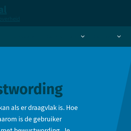
al
overheid
Hulpmiddelen
Community's
Contact
Submenu
Sub
Community's
Cont
stwording
kan als er draagvlak is. Hoe
aarom is de gebruiker
nt met bewustwording. Je