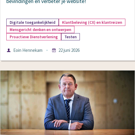
bevindingen en verbeter je website!
Meer
Digitale toegankelijkheid
Klantbeleving (CX) en klantreizen
Mensgericht denken en ontwerpen
over
Proactieve Dienstverlening
Testen
Auteur
Eoin Hennekam
22 juni 2026
Datum