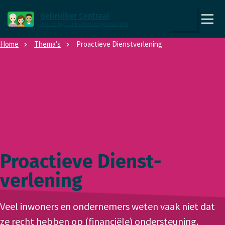
Direct naar content
Direct naar hoofdnavigatie
Gebruiker Centraal
Voor een gebruiksvriendelijke overheid
,
Zoeken
naar
Home
Thema’s
Proactieve Dienst­verlening
de
homepage
Proactieve Dienst­
verlening
Veel inwoners en ondernemers weten vaak niet dat
ze recht hebben op (financiële) ondersteuning.