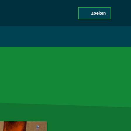
Zoeken
menu
act