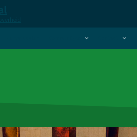
al
overheid
Hulpmiddelen
Community's
Contact
Submenu
Sub
Community's
Cont