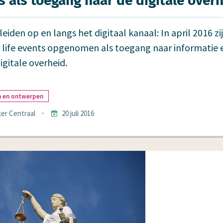
s als toegang naar de digitale over­
leiden op en langs het digitaal kanaal: In april 2016 zi
er life events opgenomen als toegang naar informatie
igitale overheid.
n en ontwerpen
er Centraal
20 juli 2016