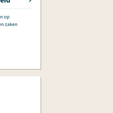
heid
jn op
 en zaken