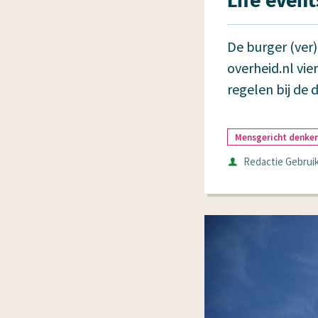
Life event
De burger (ver)
overheid.nl vi
regelen bij de d
Mensgericht denke
Auteur
Redactie Gebruik
Datum