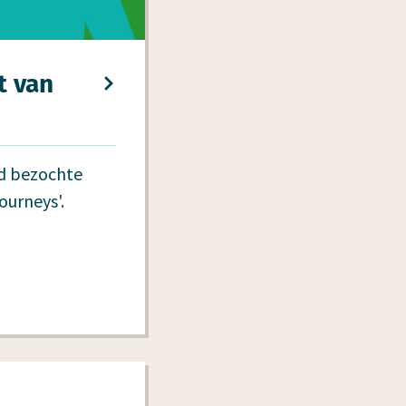
t van
d bezochte
urneys'.