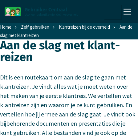
Direct naar content
Direct naar hoofdnavigatie
Gebruiker Centraal
Voor een gebruiksvriendelijke overheid
,
Zoeken
naar
Home
Zelf gebruiken
Klant­reizen bij de over­heid
Aan de
de
slag met klant­reizen
homepage
Aan de slag met klant­
reizen
Dit is een routekaart om aan de slag te gaan met
klantreizen. Je vindt alles wat je moet weten over
het maken van je eerste klantreis. We vertellen wat
klantreizen zijn en waarom je ze kunt gebruiken. En
vertellen hoe jij ermee aan de slag gaat. Je vindt ook
bijbehorende documenten en presentaties die je
kunt gebruiken. Alle bestanden vind je ook op de