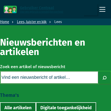
Direct naar content
Direct naar hoofdnavigatie
Gebruiker Centraal
Voor een gebruiksvriendelijke overheid
,
Zoeken
naar
Home
Lees, luister en kijk
Lees
de
homepage
Nieuwsberichten en
artikelen
Zoek een artikel of nieuwsbericht
Zoe
Thema's
Alle artikelen
Digitale toegankelijkheid