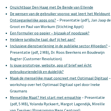
Onzichtbaar Den Haag met De Bende van Ellende
De wensen van de gebruiker voorop: wat leert het Meldpunt
Ontoegankelijke apps ons?
– Presentatie (pdf), Jan Jaap de
Groot en Paul van Workum (Stichting Appt)
Een formulier op papier – bijzaak of noodzaak?
Heldere juridische taal: durf jij het aan?
Inclusieve dienstverlening in de publieke sector #Hoedan?
–
Presentatie (pdf, 2 MB), Dr. Roos Beerkens en Boudewijn
Bugter (Customer Revolution).
Is jouw prototype, website, app of brief wel écht
gebruiksvriendelijk en duidelijk?
Maak de menselijke maat concreet met Optimaal Digitaal
–
workshop over het Optimaal Digitaal spel door Ineke
Graumans
Menselijke Maat? Het start met empathie
– Presentatie
(pdf, 5 MB), Yolanda Ryckaert, Margot Lagendijk, Mireille
van Twuijver (Programma Mens Centraal).