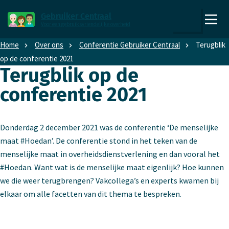
Direct naar content
Direct naar hoofdnavigatie
Gebruiker Centraal
Voor een gebruiksvriendelijke overheid
,
Zoeken
naar
Home
Over ons
Conferentie Gebruiker Centraal
Terugblik
de
op de conferentie 2021
homepage
Terugblik op de
conferentie 2021
Donderdag 2 december 2021 was de conferentie ‘De menselijke
maat #Hoedan’. De conferentie stond in het teken van de
menselijke maat in overheidsdienstverlening en dan vooral het
#Hoedan. Want wat is de menselijke maat eigenlijk? Hoe kunnen
we die weer terugbrengen? Vakcollega’s en experts kwamen bij
elkaar om alle facetten van dit thema te bespreken.