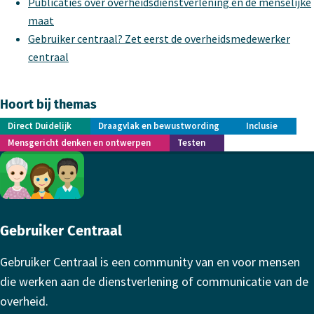
Publicaties over overheidsdienstverlening en de menselijke
maat
Gebruiker centraal? Zet eerst de overheidsmedewerker
centraal
Hoort bij themas
Direct Duidelijk
Draagvlak en bewustwording
Inclusie
Mensgericht denken en ontwerpen
Testen
Footer
Gebruiker Centraal
Gebruiker Centraal is een community van en voor mensen
die werken aan de dienstverlening of communicatie van de
overheid.