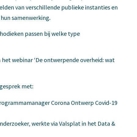
elden van verschillende publieke instanties en
r hun samenwerking.
dieken passen bij welke type
het webinar ‘De ont­werpende over­heid: wat
n gesprek met:
programmamanager Corona Ontwerp Covid-19
nderzoeker, werkte via Valsplat in het Data &