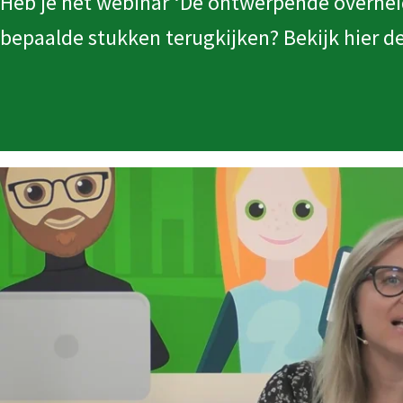
Heb je het webinar ‘De ont­werpende over­hei
bepaalde stukken terugkijken? Bekijk hier de