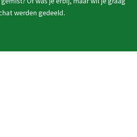
gemist? Of was je erbij, maar wil je graag
 chat werden gedeeld.