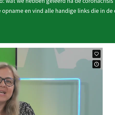
d: wat we hebben geleerd na de coronacrisis’ 
 opname en vind alle handige links die in de