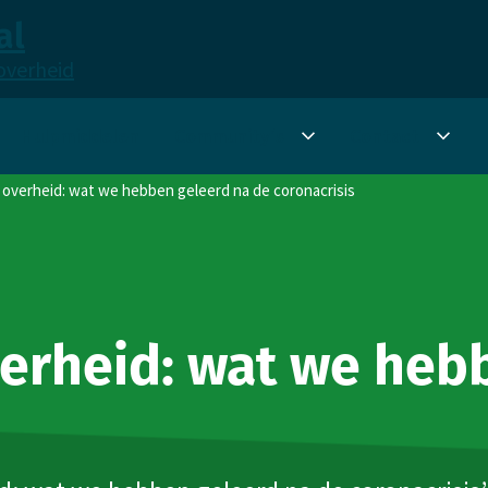
al
overheid
Hulpmiddelen
Community's
Contact
Submenu
Sub
Community's
Cont
over­heid: wat we hebben geleerd na de coronacrisis
er­heid: wat we heb