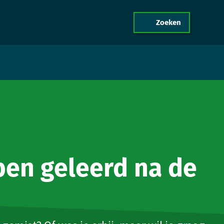
Zoeken
menu
act
ben geleerd na de