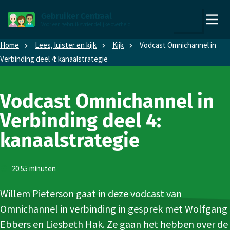
Direct naar content
Direct naar hoofdnavigatie
Gebruiker Centraal
Voor een gebruiksvriendelijke overheid
,
Zoeken
naar
Home
Lees, luister en kijk
Kijk
Vodcast Omni­channel in
de
Verbinding deel 4: kanaalstrategie
homepage
Vodcast Omni­channel in
Verbinding deel 4:
kanaalstrategie
Duur:
20:55 minuten
Willem Pieterson gaat in deze vodcast van
Omnichannel in verbinding in gesprek met Wolfgang
Ebbers en Liesbeth Hak. Ze gaan het hebben over de