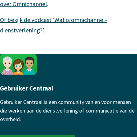
over Omnichannel
.
Of bekijk de vodcast ‘Wat is omnichannel-
dienstverlening?’.
Footer
Gebruiker Centraal
Gebruiker Centraal is een community van en voor mensen
die werken aan de dienstverlening of communicatie van de
overheid.