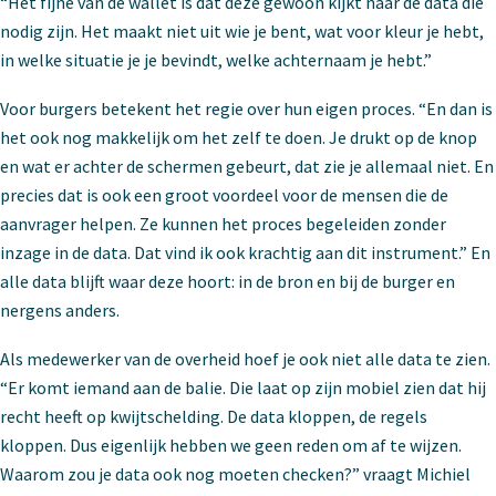
“Het fijne van de wallet is dat deze gewoon kijkt naar de data die
nodig zijn. Het maakt niet uit wie je bent, wat voor kleur je hebt,
in welke situatie je je bevindt, welke achternaam je hebt.”
Voor burgers betekent het regie over hun eigen proces. “En dan is
het ook nog makkelijk om het zelf te doen. Je drukt op de knop
en wat er achter de schermen gebeurt, dat zie je allemaal niet. En
precies dat is ook een groot voordeel voor de mensen die de
aanvrager helpen. Ze kunnen het proces begeleiden zonder
inzage in de data. Dat vind ik ook krachtig aan dit instrument.” En
alle data blijft waar deze hoort: in de bron en bij de burger en
nergens anders.
Als medewerker van de overheid hoef je ook niet alle data te zien.
“Er komt iemand aan de balie. Die laat op zijn mobiel zien dat hij
recht heeft op kwijtschelding. De data kloppen, de regels
kloppen. Dus eigenlijk hebben we geen reden om af te wijzen.
Waarom zou je data ook nog moeten checken?” vraagt Michiel