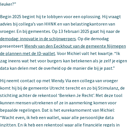
leuker?”
Begin 2025 begint hij te lobbyen voor een oplossing. Hij vraagt
advies bij collega’s van HHNK en van belastingkantoren van
vroeger. En bij gemeentes. Op 13 februari 2025 gaat hij naar de
demodag: innovatie in de schijnwerpers
. Op die demodag
presenteert
Wendy van den Eeckhout van de gemeente Nijmegen
de plannen met de ID-wallet
. Voor Michiel valt het kwartje. “Ik
zag ineens wat het voor burgers kan betekenen als je zelf je eigen
data kan delen met de overheid op de manier die bij je past.”
Hij neemt contact op met Wendy. Via een collega van vroeger
komt hij bij de gemeente Utrecht terecht en zo bij Stimulanz, de
stichting achter de rekentool ‘Bereken Je Recht’. Met deze tool
kunnen mensen uitrekenen of ze in aanmerking komen voor
bepaalde regelingen. Dat is het eurekamoment van Michiel:
“Wacht even, ik heb een wallet, waar alle persoonlijke data
inzitten. En ik heb een rekentool waar alle financiële regels in