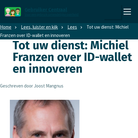
Direct naar content
Direct naar hoofdnavigatie
Gebruiker Centraal
Voor een gebruiksvriendelijke overheid
,
Zoeken
naar
Home
Lees, luister en kijk
Lees
Tot uw dienst: Michiel
de
Franzen over ID-wallet en inn­overen
homepage
Tot uw dienst: Michiel
Franzen over ID-wallet
6
en inn­overen
Geschreven door Joost Mangnus