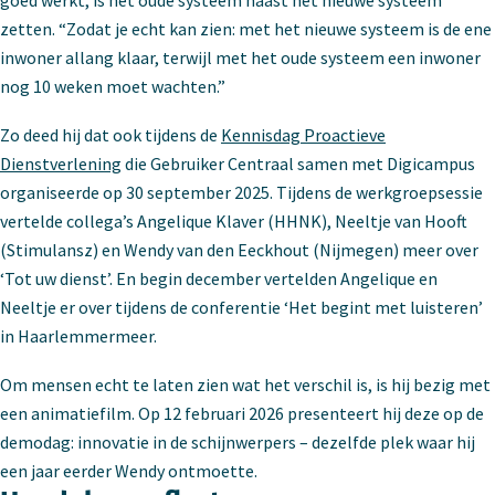
goed werkt, is het oude systeem naast het nieuwe systeem
zetten. “Zodat je echt kan zien: met het nieuwe systeem is de ene
inwoner allang klaar, terwijl met het oude systeem een inwoner
nog 10 weken moet wachten.”
Zo deed hij dat ook tijdens de
Kennisdag Proactieve
Dienstverlening
die Gebruiker Centraal samen met Digicampus
organiseerde op 30 september 2025. Tijdens de werkgroepsessie
vertelde collega’s Angelique Klaver (HHNK), Neeltje van Hooft
(Stimulansz) en Wendy van den Eeckhout (Nijmegen) meer over
‘Tot uw dienst’. En begin december vertelden Angelique en
Neeltje er over tijdens de conferentie ‘Het begint met luisteren’
in Haarlemmermeer.
Om mensen echt te laten zien wat het verschil is, is hij bezig met
een animatiefilm. Op 12 februari 2026 presenteert hij deze op de
demodag: innovatie in de schijnwerpers – dezelfde plek waar hij
een jaar eerder Wendy ontmoette.