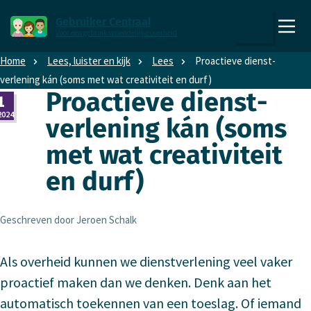
Direct naar content
Direct naar hoofdnavigatie
Gebruiker Centraal
Voor een gebruiksvriendelijke overheid
,
Zoeken
naar
Home
Lees, luister en kijk
Lees
Proactieve dienst­
de
verlening kán (soms met wat creativiteit en durf)
homepage
Proactieve dienst­
1
2024
verlening kán (soms
met wat creativiteit
en durf)
Geschreven door Jeroen Schalk
Als overheid kunnen we dienstverlening veel vaker
proactief maken dan we denken. Denk aan het
automatisch toekennen van een toeslag. Of iemand