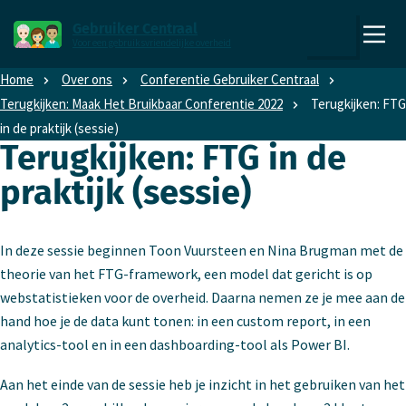
Direct naar content
Direct naar hoofdnavigatie
Gebruiker Centraal
Voor een gebruiksvriendelijke overheid
,
Zoeken
naar
Home
Over ons
Conferentie Gebruiker Centraal
de
Terugkijken: Maak Het Bruik­baar Conferentie 2022
Terugkijken: FTG
homepage
in de praktijk (sessie)
Terugkijken: FTG in de
praktijk (sessie)
In deze sessie beginnen Toon Vuursteen en Nina Brugman met de
theorie van het FTG-framework, een model dat gericht is op
webstatistieken voor de overheid. Daarna nemen ze je mee aan de
hand hoe je de data kunt tonen: in een custom report, in een
analytics-tool en in een dashboarding-tool als Power BI.
Aan het einde van de sessie heb je inzicht in het gebruiken van het