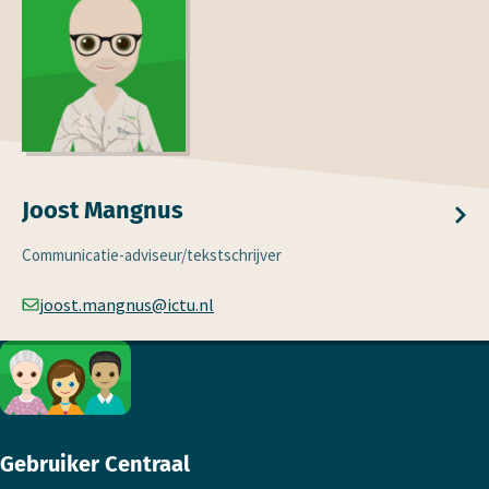
Joost Mangnus
Communicatie-adviseur/tekstschrijver
joost.mangnus@ictu.nl
Footer
Gebruiker Centraal