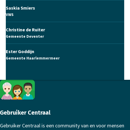
Saskia Smiers
VWS
Christine de Ruiter
Gemeente Deventer
Ester Goddijn
Gemeente Haarlemmermeer
Footer
Gebruiker Centraal
Gebruiker Centraal is een community van en voor mensen