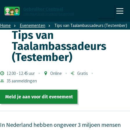
Direct naar content
Direct naar hoofdnavigatie
Gebruiker Centraal
Voor een gebruiksvriendelijke overheid
,
Zoeken
naar
Home
Evenementen
Tips van Taalambassadeurs (Testember)
de
Tips van
homepage
Taalambassadeurs
6
(Testember)
Aanvang
Begintijd
einde
Locatie
Prijs
Aanmeldingen
12.00
-
12.45 uur
Online
Gratis
35 aanmeldingen
Meld je aan voor dit evenement
In Nederland hebben ongeveer 3 miljoen mensen