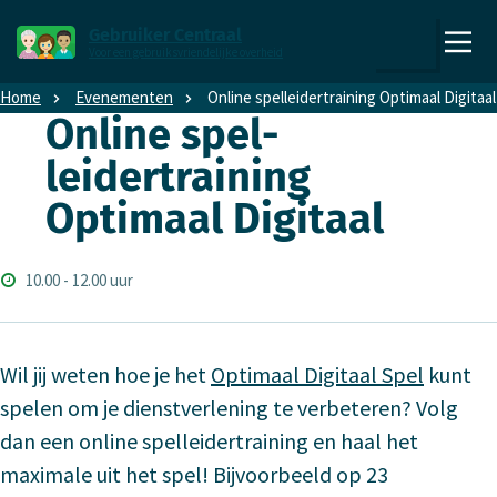
Direct naar content
Direct naar hoofdnavigatie
Gebruiker Centraal
Voor een gebruiksvriendelijke overheid
,
Zoeken
naar
Home
Evenementen
Online spel­leidertraining Optimaal Digitaal
de
Online spel­
homepage
leidertraining
6
Optimaal Digitaal
Aanvang
Begintijd
einde
10.00
-
12.00 uur
Wil jij weten hoe je het
Optimaal Digitaal Spel
kunt
spelen om je dienstverlening te verbeteren? Volg
dan een online spelleidertraining en haal het
maximale uit het spel! Bijvoorbeeld op 23