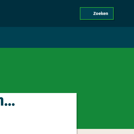
Zoeken
menu
act
an…