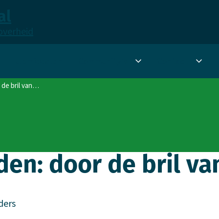
al
overheid
Hulpmiddelen
Community's
Contact
Submenu
Sub
Community's
Cont
 de bril van…
den: door de bril v
ders