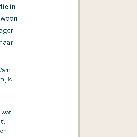
tie in
gewoon
nager
 maar
 Want
ij is
k wat
’.
ben