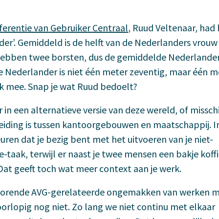
ferentie van Gebruiker Centraal
, Ruud Veltenaar, had 
er’. Gemiddeld is de helft van de Nederlanders vrouw
 hebben twee borsten, dus de gemiddelde Nederlander
e Nederlander is niet één meter zeventig, maar één m
ok mee. Snap je wat Ruud bedoelt?
 in een alternatieve versie van deze wereld, of missch
eiding is tussen kantoorgebouwen en maatschappij. I
ren dat je bezig bent met het uitvoeren van je niet-
taak, terwijl er naast je twee mensen een bakje koff
 Dat geeft toch wat meer context aan je werk.
behorende AVG-gerelateerde ongemakken van werken 
rlopig nog niet. Zo lang we niet continu met elkaar