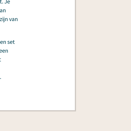
t. Je
kan
ijn van
en set
 een
t
.