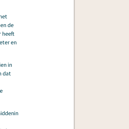
het
 en de
 heeft
eter en
ien in
n dat
ie
middenin