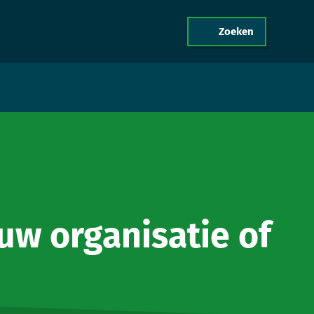
Zoeken
menu
act
ouw organisatie of