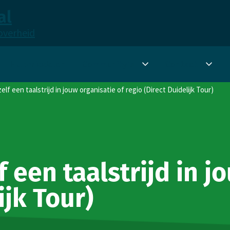
al
overheid
Hulpmiddelen
Community's
Contact
Submenu
Sub
Community's
Cont
elf een taalstrijd in jouw organisatie of regio (Direct Duidelijk Tour)
f een taalstrijd in j
ijk Tour)