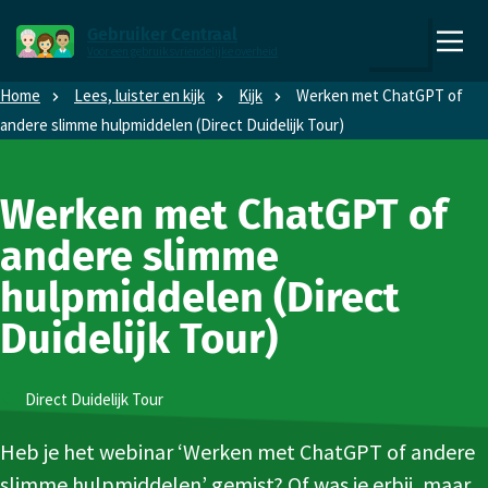
Direct naar content
Direct naar hoofdnavigatie
Gebruiker Centraal
Voor een gebruiksvriendelijke overheid
,
Zoeken
naar
Home
Lees, luister en kijk
Kijk
Werken met ChatGPT of
de
andere slimme hulpmiddelen (Direct Duidelijk Tour)
homepage
Werken met ChatGPT of
andere slimme
hulpmiddelen (Direct
Duidelijk Tour)
Type
Direct Duidelijk Tour
Video
Heb je het webinar ‘Werken met ChatGPT of andere
slimme hulpmiddelen’ gemist? Of was je erbij, maar