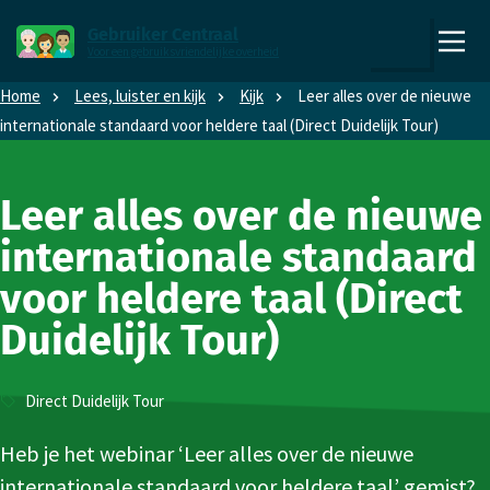
Direct naar content
Direct naar hoofdnavigatie
Gebruiker Centraal
Voor een gebruiksvriendelijke overheid
,
Zoeken
naar
Home
Lees, luister en kijk
Kijk
Leer alles over de nieuwe
de
internationale standaard voor heldere taal (Direct Duidelijk Tour)
homepage
Leer alles over de nieuwe
internationale standaard
voor heldere taal (Direct
Duidelijk Tour)
Type
Direct Duidelijk Tour
Video
Heb je het webinar ‘Leer alles over de nieuwe
internationale standaard voor heldere taal’ gemist?