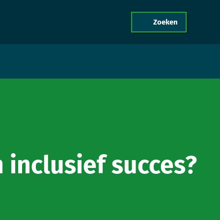
Zoeken
menu
act
 inclusief succes?