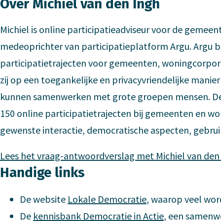
Over Michiel van den Ingh
Michiel is online participatieadviseur voor de gemee
medeoprichter van participatieplatform Argu. Argu b
participatietrajecten voor gemeenten, woningcorpora
zij op een toegankelijke en privacyvriendelijke manie
kunnen samenwerken met grote groepen mensen. De 
150 online participatietrajecten bij gemeenten en won
gewenste interactie, democratische aspecten, gebruik
Lees het vraag-antwoordverslag met Michiel van den
Handige links
De website
Lokale Democratie
, waarop veel word
De
kennisbank Democratie in Actie
, een samenw