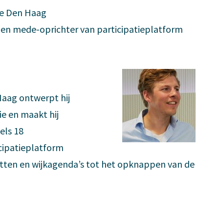
te Den Haag
r en mede-oprichter van participatieplatform
Haag ontwerpt hij
ie en maakt hij
els 18
cipatieplatform
etten en wijkagenda’s tot het opknappen van de