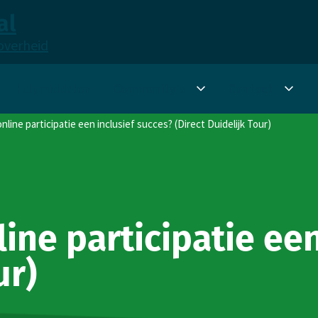
al
overheid
Hulpmiddelen
Community's
Contact
Submenu
Sub
Community's
Cont
nline participatie een inclusief succes? (Direct Duidelijk Tour)
ine participatie een
ur)