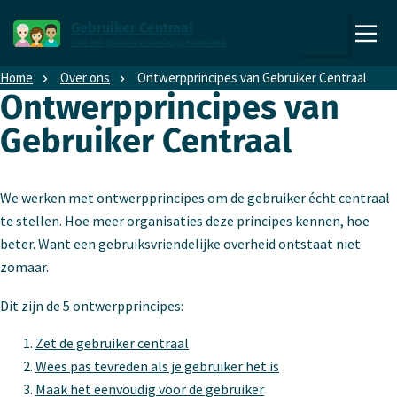
Direct naar content
Direct naar hoofdnavigatie
Gebruiker Centraal
Voor een gebruiksvriendelijke overheid
,
Zoeken
naar
Home
Over ons
Ontwerp­principes van Gebruiker Centraal
de
Ontwerp­principes van
homepage
Gebruiker Centraal
We werken met ontwerpprincipes om de gebruiker écht centraal
te stellen. Hoe meer organisaties deze principes kennen, hoe
beter. Want een gebruiksvriendelijke overheid ontstaat niet
zomaar.
Dit zijn de 5 ontwerpprincipes:
Zet de gebruiker centraal
Wees pas tevreden als je gebruiker het is
Maak het eenvoudig voor de gebruiker