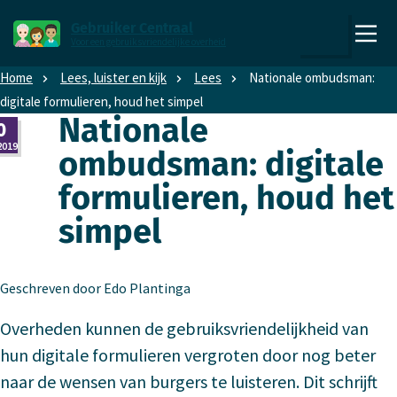
Direct naar content
Direct naar hoofdnavigatie
Gebruiker Centraal
Voor een gebruiksvriendelijke overheid
,
Zoeken
naar
Home
Lees, luister en kijk
Lees
Nationale ombudsman:
de
digitale formulieren, houd het simpel
homepage
Nationale
0
2019
ombudsman: digitale
formulieren, houd het
simpel
Geschreven door Edo Plantinga
Overheden kunnen de gebruiksvriendelijkheid van
hun digitale formulieren vergroten door nog beter
naar de wensen van burgers te luisteren. Dit schrijft