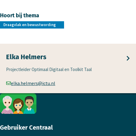
Hoort bij thema
Draagvlak en bewustwording
Elka Helmers
Projectleider Optimaal Digitaal en Toolkit Taal
elka.helmers@ictu.nl
Footer
Gebruiker Centraal