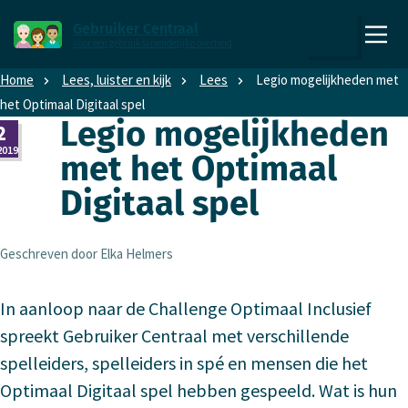
Direct naar content
Direct naar hoofdnavigatie
Gebruiker Centraal
Voor een gebruiksvriendelijke overheid
,
Zoeken
naar
Home
Lees, luister en kijk
Lees
Legio mogelijkheden met
de
het Optimaal Digitaal spel
homepage
Legio mogelijkheden
2
2019
met het Optimaal
Digitaal spel
Geschreven door Elka Helmers
In aanloop naar de Challenge Optimaal Inclusief
spreekt Gebruiker Centraal met verschillende
spelleiders, spelleiders in spé en mensen die het
Optimaal Digitaal spel hebben gespeeld. Wat is hun